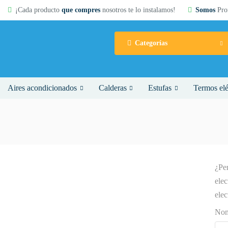
¡Cada producto
que compres
nosotros te lo instalamos!
Somos
Prof
Categorías
Aires acondicionados
Calderas
Estufas
Termos elé
¿Per
elec
elec
Nom